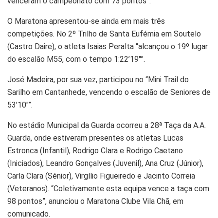
venceram o campeonato com 73 pontos”.
O Maratona apresentou-se ainda em mais três
competições. No 2º Trilho de Santa Eufémia em Soutelo
(Castro Daire), o atleta Isaias Peralta “alcançou o 19º lugar
do escalão M55, com o tempo 1:22’19″”.
José Madeira, por sua vez, participou no “Mini Trail do
Sarilho em Cantanhede, vencendo o escalão de Seniores de
53’10″”.
No estádio Municipal da Guarda ocorreu a 28ª Taça da A.A.
Guarda, onde estiveram presentes os atletas Lucas
Estronca (Infantil), Rodrigo Clara e Rodrigo Caetano
(Iniciados), Leandro Gonçalves (Juvenil), Ana Cruz (Júnior),
Carla Clara (Sénior), Virgílio Figueiredo e Jacinto Correia
(Veteranos). “Coletivamente esta equipa vence a taça com
98 pontos”, anunciou o Maratona Clube Vila Chã, em
comunicado.