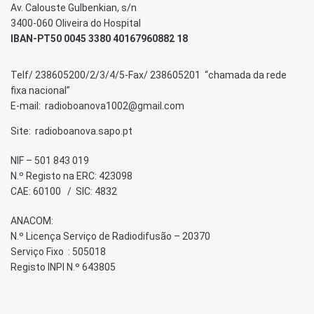
Av. Calouste Gulbenkian, s/n
3400-060 Oliveira do Hospital
IBAN-PT50 0045 3380 40167960882 18
Telf/ 238605200/2/3/4/5-Fax/ 238605201 “chamada da rede
fixa nacional”
E-mail: radioboanova1002@gmail.com
Site: radioboanova.sapo.pt
NIF – 501 843 019
N.º Registo na ERC: 423098
CAE: 60100 / SIC: 4832
ANACOM:
N.º Licença Serviço de Radiodifusão – 20370
Serviço Fixo : 505018
Registo INPI N.º 643805