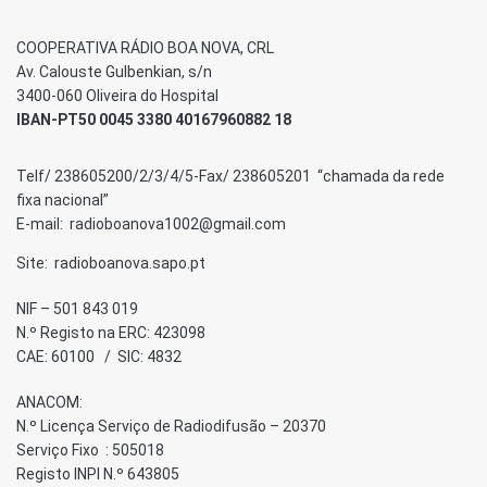
COOPERATIVA RÁDIO BOA NOVA, CRL
Av. Calouste Gulbenkian, s/n
3400-060 Oliveira do Hospital
IBAN-PT50 0045 3380 40167960882 18
Telf/ 238605200/2/3/4/5-Fax/ 238605201 “chamada da rede
fixa nacional”
E-mail: radioboanova1002@gmail.com
Site: radioboanova.sapo.pt
NIF – 501 843 019
N.º Registo na ERC: 423098
CAE: 60100 / SIC: 4832
ANACOM:
N.º Licença Serviço de Radiodifusão – 20370
Serviço Fixo : 505018
Registo INPI N.º 643805