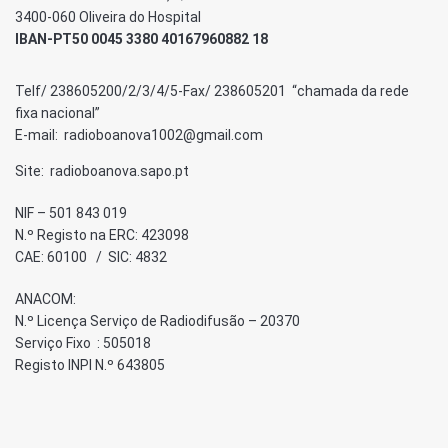
3400-060 Oliveira do Hospital
IBAN-PT50 0045 3380 40167960882 18
Telf/ 238605200/2/3/4/5-Fax/ 238605201 “chamada da rede
fixa nacional”
E-mail: radioboanova1002@gmail.com
Site: radioboanova.sapo.pt
NIF – 501 843 019
N.º Registo na ERC: 423098
CAE: 60100 / SIC: 4832
ANACOM:
N.º Licença Serviço de Radiodifusão – 20370
Serviço Fixo : 505018
Registo INPI N.º 643805