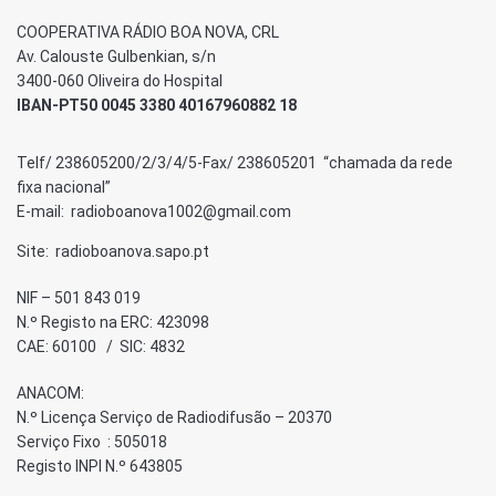
COOPERATIVA RÁDIO BOA NOVA, CRL
Av. Calouste Gulbenkian, s/n
3400-060 Oliveira do Hospital
IBAN-PT50 0045 3380 40167960882 18
Telf/ 238605200/2/3/4/5-Fax/ 238605201 “chamada da rede
fixa nacional”
E-mail: radioboanova1002@gmail.com
Site: radioboanova.sapo.pt
NIF – 501 843 019
N.º Registo na ERC: 423098
CAE: 60100 / SIC: 4832
ANACOM:
N.º Licença Serviço de Radiodifusão – 20370
Serviço Fixo : 505018
Registo INPI N.º 643805