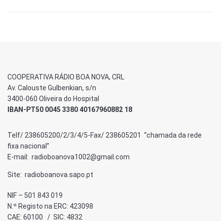
COOPERATIVA RÁDIO BOA NOVA, CRL
Av. Calouste Gulbenkian, s/n
3400-060 Oliveira do Hospital
IBAN-PT50 0045 3380 40167960882 18
Telf/ 238605200/2/3/4/5-Fax/ 238605201 “chamada da rede
fixa nacional”
E-mail: radioboanova1002@gmail.com
Site: radioboanova.sapo.pt
NIF – 501 843 019
N.º Registo na ERC: 423098
CAE: 60100 / SIC: 4832