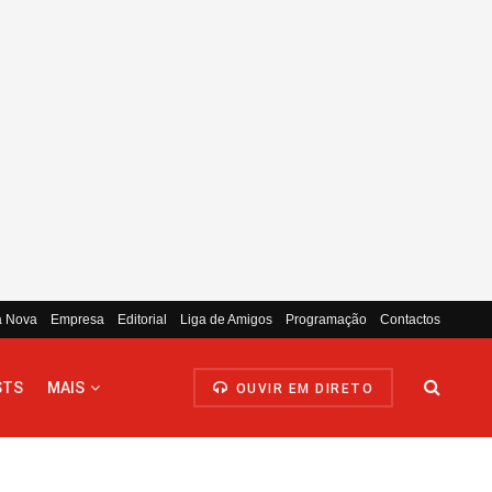
a Nova
Empresa
Editorial
Liga de Amigos
Programação
Contactos
STS
MAIS
OUVIR EM DIRETO