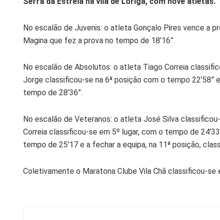
Serra da Estrela na vila de Loriga, com nove atletas.
No escalão de Juvenis: o atleta Gonçalo Pires vence a p
Magina que fez a prova no tempo de 18’16”.
No escalão de Absolutos: o atleta Tiago Correia classifi
Jorge classificou-se na 6ª posição com o tempo 22’58” e 
tempo de 28’36”.
No escalão de Veteranos: o atleta José Silva classificou
Correia classificou-se em 5º lugar, com o tempo de 24’33
tempo de 25’17 e a fechar a equipa, na 11ª posição, clas
Coletivamente o Maratona Clube Vila Chã classificou-se