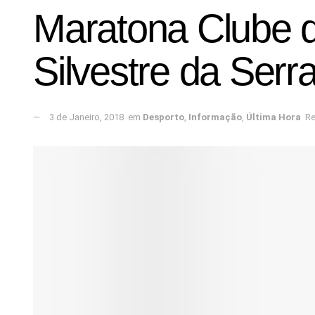
Maratona Clube da
Silvestre da Serr
3 de Janeiro, 2018
em
Desporto
,
Informação
,
Última Hora
Re