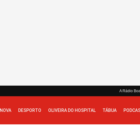
A Rádio Bo
 NOVA
DESPORTO
OLIVEIRA DO HOSPITAL
TÁBUA
PODCA