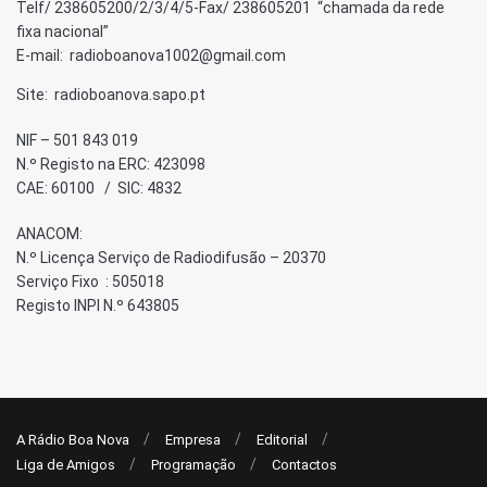
Telf/ 238605200/2/3/4/5-Fax/ 238605201 “chamada da rede
fixa nacional”
E-mail: radioboanova1002@gmail.com
Site: radioboanova.sapo.pt
NIF – 501 843 019
N.º Registo na ERC: 423098
CAE: 60100 / SIC: 4832
ANACOM:
N.º Licença Serviço de Radiodifusão – 20370
Serviço Fixo : 505018
Registo INPI N.º 643805
A Rádio Boa Nova
Empresa
Editorial
Liga de Amigos
Programação
Contactos