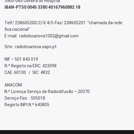
3400-060 Oliveira do Hospital
IBAN-PT50 0045 3380 40167960882 18
Telf/ 238605200/2/3/4/5-Fax/ 238605201 “chamada da rede
fixa nacional”
E-mail: radioboanova1002@gmail.com
Site: radioboanova.sapo.pt
NIF – 501 843 019
N.º Registo na ERC: 423098
CAE: 60100 / SIC: 4832
ANACOM:
N.º Licença Serviço de Radiodifusão – 20370
Serviço Fixo : 505018
Registo INPI N.º 643805