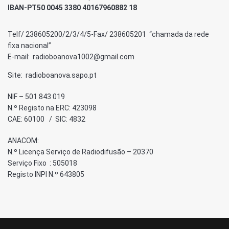
IBAN-PT50 0045 3380 40167960882 18
Telf/ 238605200/2/3/4/5-Fax/ 238605201 “chamada da rede
fixa nacional”
E-mail: radioboanova1002@gmail.com
Site: radioboanova.sapo.pt
NIF – 501 843 019
N.º Registo na ERC: 423098
CAE: 60100 / SIC: 4832
ANACOM:
N.º Licença Serviço de Radiodifusão – 20370
Serviço Fixo : 505018
Registo INPI N.º 643805