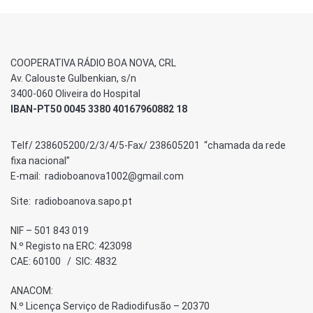
COOPERATIVA RÁDIO BOA NOVA, CRL
Av. Calouste Gulbenkian, s/n
3400-060 Oliveira do Hospital
IBAN-PT50 0045 3380 40167960882 18
Telf/ 238605200/2/3/4/5-Fax/ 238605201 “chamada da rede
fixa nacional”
E-mail: radioboanova1002@gmail.com
Site: radioboanova.sapo.pt
NIF – 501 843 019
N.º Registo na ERC: 423098
CAE: 60100 / SIC: 4832
ANACOM:
N.º Licença Serviço de Radiodifusão – 20370