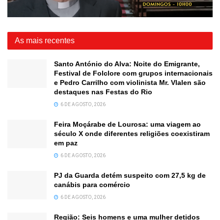
As mais recentes
Santo António do Alva: Noite do Emigrante,
Festival de Folclore com grupos internacionais
e Pedro Carrilho com violinista Mr. Vlalen são
destaques nas Festas do Rio
6 DE AGOSTO, 2026
Feira Moçárabe de Lourosa: uma viagem ao
século X onde diferentes religiões coexistiram
em paz
6 DE AGOSTO, 2026
PJ da Guarda detém suspeito com 27,5 kg de
canábis para comércio
6 DE AGOSTO, 2026
Região: Seis homens e uma mulher detidos