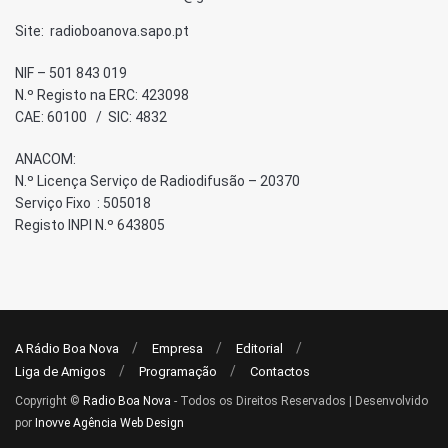
Site: radioboanova.sapo.pt
NIF – 501 843 019
N.º Registo na ERC: 423098
CAE: 60100 / SIC: 4832
ANACOM:
N.º Licença Serviço de Radiodifusão – 20370
Serviço Fixo : 505018
Registo INPI N.º 643805
A Rádio Boa Nova
Empresa
Editorial
Liga de Amigos
Programação
Contactos
Copyright ©
Radio Boa Nova
- Todos os Direitos Reservados | Desenvolvido
por
Inovve Agência Web Design