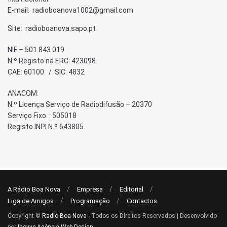
E-mail: radioboanova1002@gmail.com
Site: radioboanova.sapo.pt
NIF – 501 843 019
N.º Registo na ERC: 423098
CAE: 60100 / SIC: 4832
ANACOM:
N.º Licença Serviço de Radiodifusão – 20370
Serviço Fixo : 505018
Registo INPI N.º 643805
A Rádio Boa Nova
Empresa
Editorial
Liga de Amigos
Programação
Contactos
Copyright ©
Radio Boa Nova
- Todos os Direitos Reservados | Desenvolvido