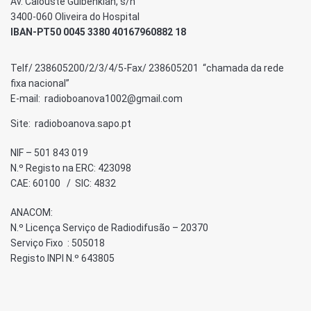
Av. Calouste Gulbenkian, s/n
3400-060 Oliveira do Hospital
IBAN-PT50 0045 3380 40167960882 18
Telf/ 238605200/2/3/4/5-Fax/ 238605201 “chamada da rede
fixa nacional”
E-mail: radioboanova1002@gmail.com
Site: radioboanova.sapo.pt
NIF – 501 843 019
N.º Registo na ERC: 423098
CAE: 60100 / SIC: 4832
ANACOM:
N.º Licença Serviço de Radiodifusão – 20370
Serviço Fixo : 505018
Registo INPI N.º 643805