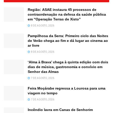
Região: ASAE instaura 45 processos de
contraordenação na defesa da saúde pública
em “Operação Terras de Xisto”
8 DE AGOSTO, 2026
Pampilhosa da Serra: Primeiro ciclo das Noites
de Verão chega ao fim e dá lugar ao cinema ao
ar livre
8 DE AGOSTO, 2026
‘Alma à Brava’ chega à quinta edição com dois
dias de música, gastronomia e convívio em
Senhor das Almas
7 DE AGOSTO, 2026
Feira Moçárabe regressa a Lourosa para uma
viagem no tempo
7 DE AGOSTO, 2026
Incêndio lavra em Canas de Senhorim