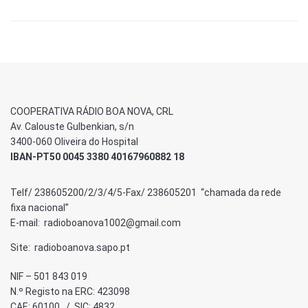
COOPERATIVA RÁDIO BOA NOVA, CRL
Av. Calouste Gulbenkian, s/n
3400-060 Oliveira do Hospital
IBAN-PT50 0045 3380 40167960882 18
Telf/ 238605200/2/3/4/5-Fax/ 238605201 “chamada da rede
fixa nacional”
E-mail: radioboanova1002@gmail.com
Site: radioboanova.sapo.pt
NIF – 501 843 019
N.º Registo na ERC: 423098
CAE: 60100 / SIC: 4832