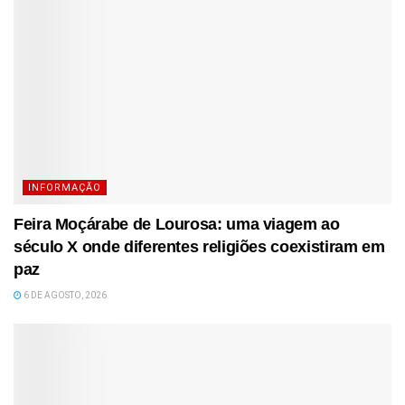
INFORMAÇÃO
Feira Moçárabe de Lourosa: uma viagem ao
século X onde diferentes religiões coexistiram em
paz
6 DE AGOSTO, 2026