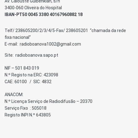
Av. Calouste Gulbenkian, s/n
3400-060 Oliveira do Hospital
IBAN-PT50 0045 3380 40167960882 18
Telf/ 238605200/2/3/4/5-Fax/ 238605201 “chamada da rede
fixa nacional”
E-mail: radioboanova1002@gmail.com
Site: radioboanova.sapo.pt
NIF – 501 843 019
N.º Registo na ERC: 423098
CAE: 60100 / SIC: 4832
ANACOM:
N.º Licença Serviço de Radiodifusão – 20370
Serviço Fixo : 505018
Registo INPI N.º 643805