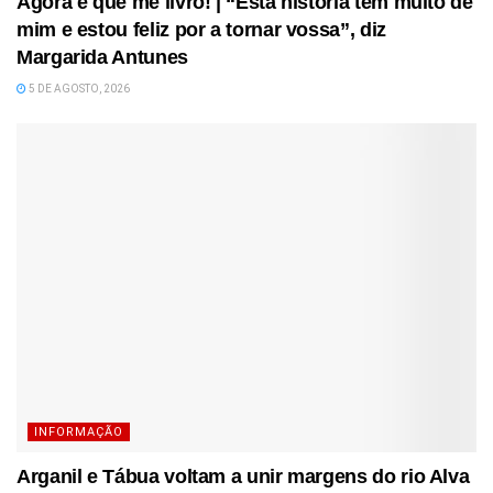
Agora é que me livro! | “Esta história tem muito de
mim e estou feliz por a tornar vossa”, diz
Margarida Antunes
5 DE AGOSTO, 2026
INFORMAÇÃO
Arganil e Tábua voltam a unir margens do rio Alva