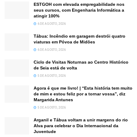
ESTGOH com elevada empregabilidade nos
seus cursos, com Engenharia Informática a
atingir 100%
6 DE AGOSTO, 2026
Tábua: Incêndio em garagem destrói quatro
viaturas em Póvoa de Midões
6 DE AGOSTO, 2026
Ciclo de Visitas Noturnas ao Centro Histórico
de Seia está de volta
5 DE AGOSTO, 2026
Agora é que me livro! | “Esta história tem muito
de mim e estou feliz por a tornar vossa”, diz
Margarida Antunes
5 DE AGOSTO, 2026
Arganil e Tábua voltam a unir margens do rio
Alva para celebrar o Dia Internacional da
Juventude