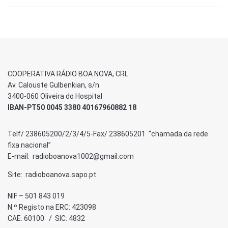
COOPERATIVA RÁDIO BOA NOVA, CRL
Av. Calouste Gulbenkian, s/n
3400-060 Oliveira do Hospital
IBAN-PT50 0045 3380 40167960882 18
Telf/ 238605200/2/3/4/5-Fax/ 238605201 “chamada da rede
fixa nacional”
E-mail: radioboanova1002@gmail.com
Site: radioboanova.sapo.pt
NIF – 501 843 019
N.º Registo na ERC: 423098
CAE: 60100 / SIC: 4832