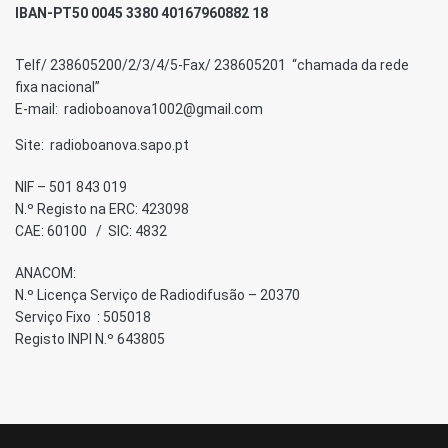
IBAN-PT50 0045 3380 40167960882 18
Telf/ 238605200/2/3/4/5-Fax/ 238605201 “chamada da rede
fixa nacional”
E-mail: radioboanova1002@gmail.com
Site: radioboanova.sapo.pt
NIF – 501 843 019
N.º Registo na ERC: 423098
CAE: 60100 / SIC: 4832
ANACOM:
N.º Licença Serviço de Radiodifusão – 20370
Serviço Fixo : 505018
Registo INPI N.º 643805