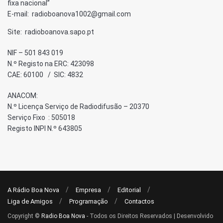
fixa nacional”
E-mail: radioboanova1002@gmail.com
Site: radioboanova.sapo.pt
NIF – 501 843 019
N.º Registo na ERC: 423098
CAE: 60100 / SIC: 4832
ANACOM:
N.º Licença Serviço de Radiodifusão – 20370
Serviço Fixo : 505018
Registo INPI N.º 643805
A Rádio Boa Nova
Empresa
Editorial
Liga de Amigos
Programação
Contactos
Copyright ©
Radio Boa Nova
- Todos os Direitos Reservados | Desenvolvido