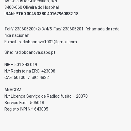
Av. Calouste Gulbenkian, s/n
3400-060 Oliveira do Hospital
IBAN-PT50 0045 3380 40167960882 18
Telf/ 238605200/2/3/4/5-Fax/ 238605201 “chamada da rede
fixa nacional”
E-mail: radioboanova1002@gmail.com
Site: radioboanova.sapo.pt
NIF – 501 843 019
N.º Registo na ERC: 423098
CAE: 60100 / SIC: 4832
ANACOM:
N.º Licença Serviço de Radiodifusão – 20370
Serviço Fixo : 505018
Registo INPI N.º 643805