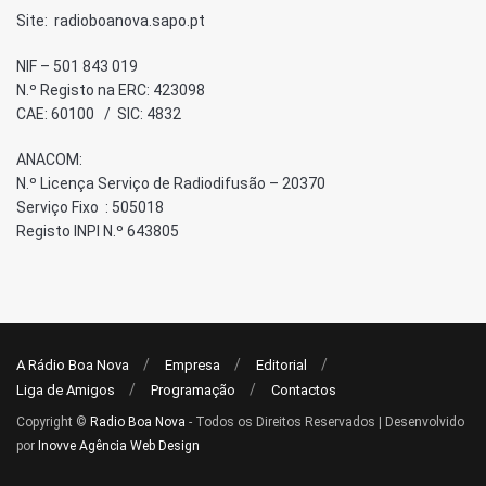
Site: radioboanova.sapo.pt
NIF – 501 843 019
N.º Registo na ERC: 423098
CAE: 60100 / SIC: 4832
ANACOM:
N.º Licença Serviço de Radiodifusão – 20370
Serviço Fixo : 505018
Registo INPI N.º 643805
A Rádio Boa Nova
Empresa
Editorial
Liga de Amigos
Programação
Contactos
Copyright ©
Radio Boa Nova
- Todos os Direitos Reservados | Desenvolvido
por
Inovve Agência Web Design