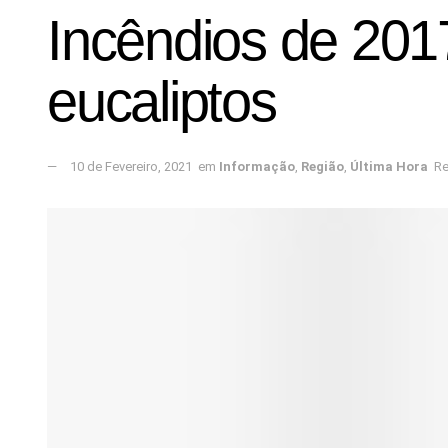
Incêndios de 201
eucaliptos
10 de Fevereiro, 2021
em
Informação
,
Região
,
Última Hora
Re