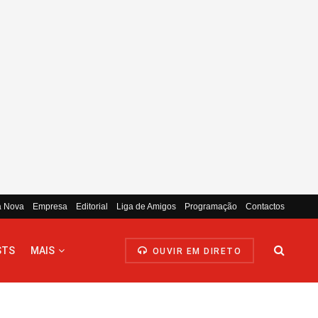
a Nova
Empresa
Editorial
Liga de Amigos
Programação
Contactos
STS
MAIS
OUVIR EM DIRETO