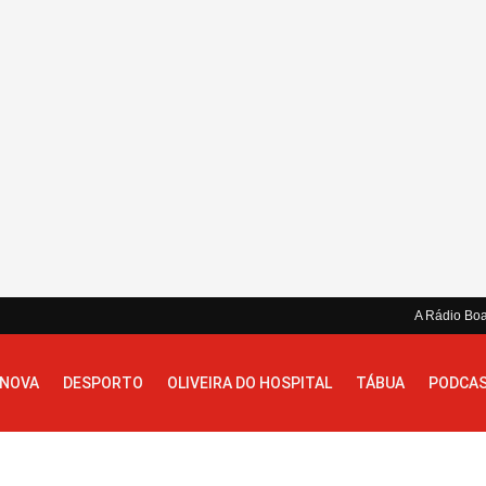
A Rádio Bo
 NOVA
DESPORTO
OLIVEIRA DO HOSPITAL
TÁBUA
PODCA