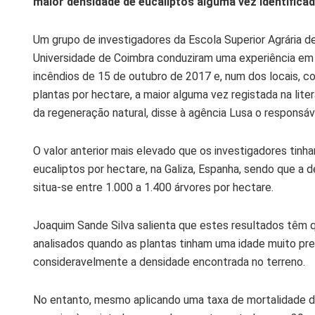
maior densidade de eucaliptos alguma vez identificad
Um grupo de investigadores da Escola Superior Agrária d
Universidade de Coimbra conduziram uma experiência e
incêndios de 15 de outubro de 2017 e, num dos locais, c
plantas por hectare, a maior alguma vez registada na lite
da regeneração natural, disse à agência Lusa o responsáv
O valor anterior mais elevado que os investigadores tinh
eucaliptos por hectare, na Galiza, Espanha, sendo que a 
situa-se entre 1.000 a 1.400 árvores por hectare.
Joaquim Sande Silva salienta que estes resultados têm 
analisados quando as plantas tinham uma idade muito pre
consideravelmente a densidade encontrada no terreno.
No entanto, mesmo aplicando uma taxa de mortalidade de