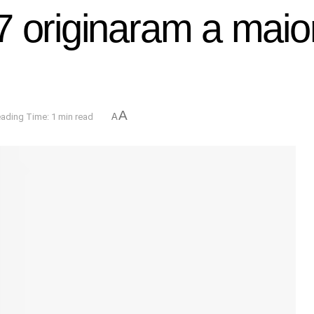
7 originaram a maio
A
ading Time: 1 min read
A