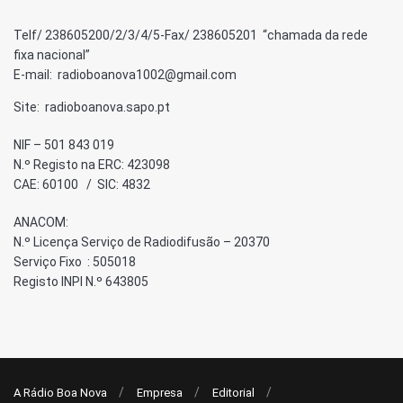
Telf/ 238605200/2/3/4/5-Fax/ 238605201 “chamada da rede
fixa nacional”
E-mail: radioboanova1002@gmail.com
Site: radioboanova.sapo.pt
NIF – 501 843 019
N.º Registo na ERC: 423098
CAE: 60100 / SIC: 4832
ANACOM:
N.º Licença Serviço de Radiodifusão – 20370
Serviço Fixo : 505018
Registo INPI N.º 643805
A Rádio Boa Nova
Empresa
Editorial