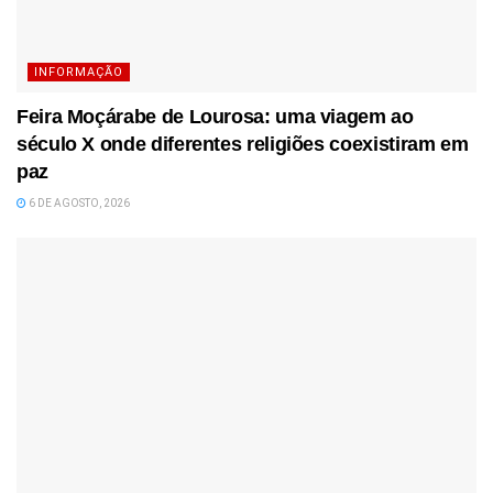
INFORMAÇÃO
Feira Moçárabe de Lourosa: uma viagem ao
século X onde diferentes religiões coexistiram em
paz
6 DE AGOSTO, 2026