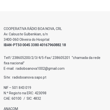
COOPERATIVA RÁDIO BOA NOVA, CRL
Av. Calouste Gulbenkian, s/n
3400-060 Oliveira do Hospital
IBAN-PT50 0045 3380 40167960882 18
Telf/ 238605200/2/3/4/5-Fax/ 238605201 “chamada da rede
fixa nacional”
E-mail: radioboanova1002@gmail.com
Site: radioboanova.sapo.pt
NIF – 501 843 019
N.º Registo na ERC: 423098
CAE: 60100 / SIC: 4832
ANACOM: