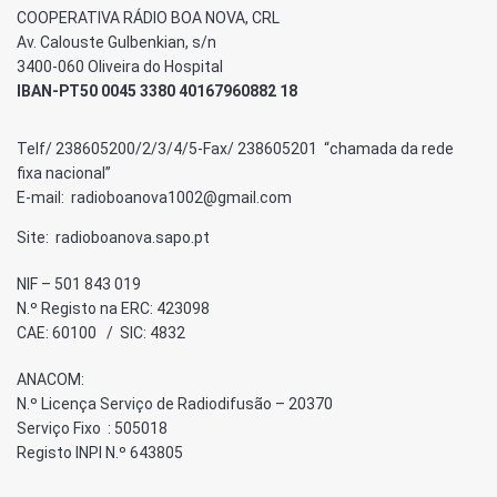
COOPERATIVA RÁDIO BOA NOVA, CRL
Av. Calouste Gulbenkian, s/n
3400-060 Oliveira do Hospital
IBAN-PT50 0045 3380 40167960882 18
Telf/ 238605200/2/3/4/5-Fax/ 238605201 “chamada da rede
fixa nacional”
E-mail: radioboanova1002@gmail.com
Site: radioboanova.sapo.pt
NIF – 501 843 019
N.º Registo na ERC: 423098
CAE: 60100 / SIC: 4832
ANACOM:
N.º Licença Serviço de Radiodifusão – 20370
Serviço Fixo : 505018
Registo INPI N.º 643805