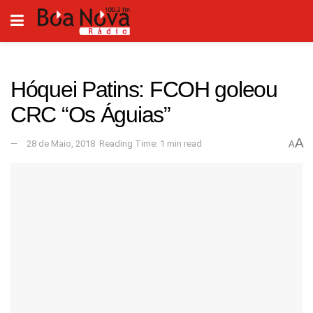
Hóquei Patins: FCOH goleou
CRC “Os Águias”
A
28 de Maio, 2018
Reading Time: 1 min read
A