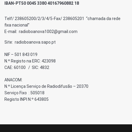
IBAN-PT50 0045 3380 40167960882 18
Telf/ 238605200/2/3/4/5-Fax/ 238605201 “chamada da rede
fixa nacional”
E-mail: radioboanova1002@gmail.com
Site: radioboanova.sapo.pt
NIF – 501 843 019
N.º Registo na ERC: 423098
CAE: 60100 / SIC: 4832
ANACOM:
N.º Licença Serviço de Radiodifusão – 20370
Serviço Fixo : 505018
Registo INPI N.º 643805