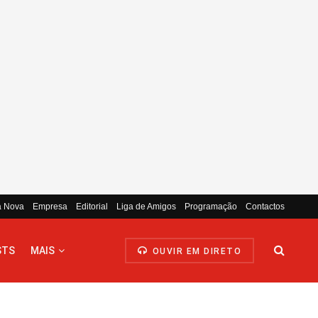
a Nova
Empresa
Editorial
Liga de Amigos
Programação
Contactos
STS
MAIS
OUVIR EM DIRETO