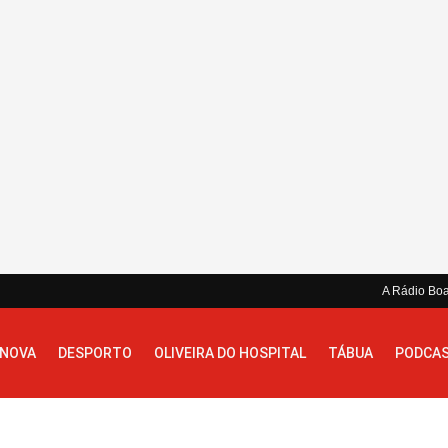
A Rádio Bo
 NOVA
DESPORTO
OLIVEIRA DO HOSPITAL
TÁBUA
PODCA