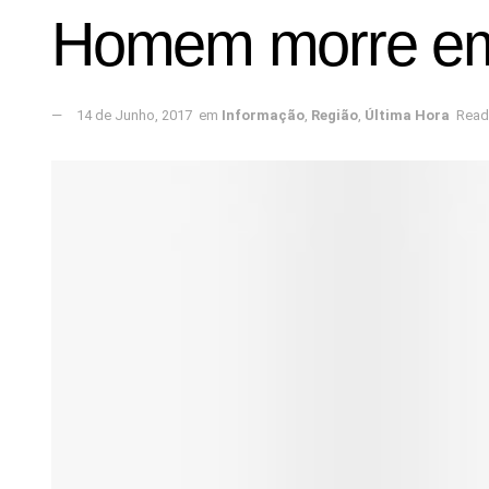
Homem morre em 
14 de Junho, 2017
em
Informação
,
Região
,
Última Hora
Read