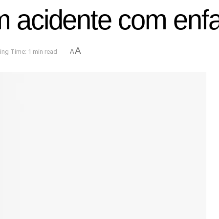
acidente com enfar
A
ing Time: 1 min read
A