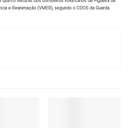
 quatro viaturas dos bombeiros voluntários de Figueira de
ência e Reanimação (VMER), segundo o CDOS da Guarda.