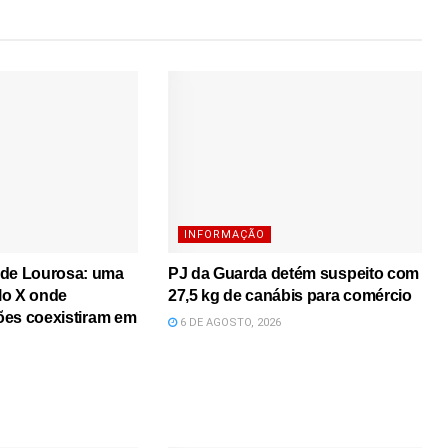
INFORMAÇÃO
 de Lourosa: uma
PJ da Guarda detém suspeito com
lo X onde
27,5 kg de canábis para comércio
iões coexistiram em
6 DE AGOSTO, 2026