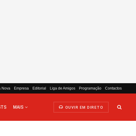
a Nova
Empresa
Editorial
Liga de Amigos
Programação
Contactos
STS
MAIS
OUVIR EM DIRETO