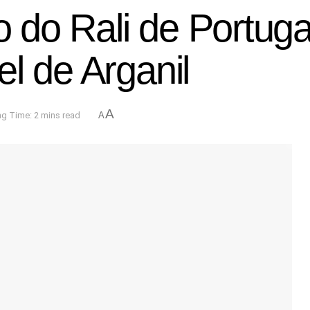
ão do Rali de Portuga
l de Arganil
A
g Time: 2 mins read
A