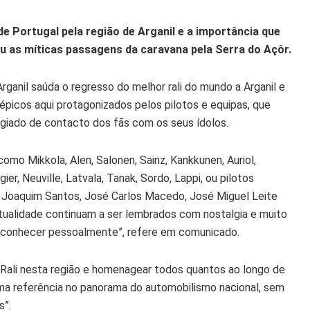
e Portugal pela região de Arganil e a importância que
ou as míticas passagens da caravana pela Serra do Açôr.
ganil saúda o regresso do melhor rali do mundo a Arganil e
picos aqui protagonizados pelos pilotos e equipas, que
giado de contacto dos fãs com os seus ídolos.
 como Mikkola, Alen, Salonen, Sainz, Kankkunen, Auriol,
er, Neuville, Latvala, Tanak, Sordo, Lappi, ou pilotos
, Joaquim Santos, José Carlos Macedo, José Miguel Leite
atualidade continuam a ser lembrados com nostalgia e muito
s conhecer pessoalmente”, refere em comunicado.
 Rali nesta região e homenagear todos quantos ao longo de
ma referência no panorama do automobilismo nacional, sem
s”.