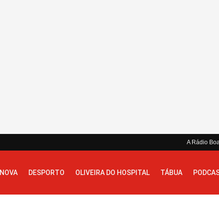
A Rádio Bo
 NOVA
DESPORTO
OLIVEIRA DO HOSPITAL
TÁBUA
PODCA