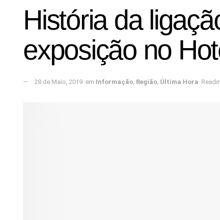
História da ligaç
exposição no Hote
28 de Maio, 2019
em
Informação
,
Região
,
Última Hora
Readin