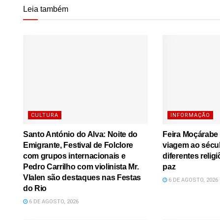
Leia também
CULTURA
INFORMAÇÃO
Santo António do Alva: Noite do
Feira Moçárabe
Emigrante, Festival de Folclore
viagem ao sécu
com grupos internacionais e
diferentes relig
Pedro Carrilho com violinista Mr.
paz
Vlalen são destaques nas Festas
6 DE AGOSTO, 2026
do Rio
6 DE AGOSTO, 2026