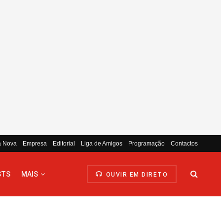
a Nova
Empresa
Editorial
Liga de Amigos
Programação
Contactos
STS
MAIS
OUVIR EM DIRETO