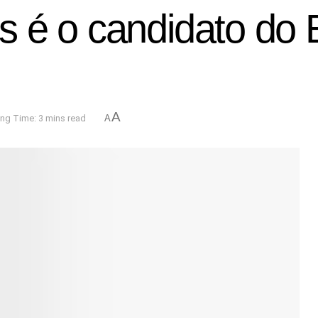
s é o candidato do
A
ng Time: 3 mins read
A