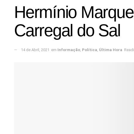
Hermínio Marque
Carregal do Sal
14 de Abril, 2021
em
Informação
,
Política
,
Última Hora
Readi