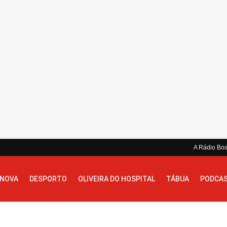
A Rádio Bo
 NOVA
DESPORTO
OLIVEIRA DO HOSPITAL
TÁBUA
PODCA