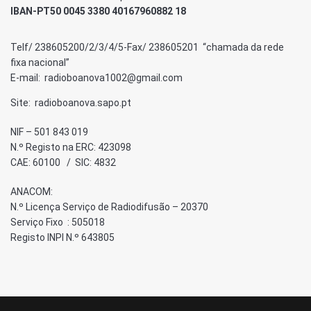
IBAN-PT50 0045 3380 40167960882 18
Telf/ 238605200/2/3/4/5-Fax/ 238605201 “chamada da rede
fixa nacional”
E-mail: radioboanova1002@gmail.com
Site: radioboanova.sapo.pt
NIF – 501 843 019
N.º Registo na ERC: 423098
CAE: 60100 / SIC: 4832
ANACOM:
N.º Licença Serviço de Radiodifusão – 20370
Serviço Fixo : 505018
Registo INPI N.º 643805