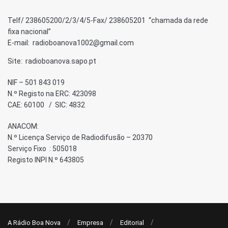
Telf/ 238605200/2/3/4/5-Fax/ 238605201 “chamada da rede
fixa nacional”
E-mail: radioboanova1002@gmail.com
Site: radioboanova.sapo.pt
NIF – 501 843 019
N.º Registo na ERC: 423098
CAE: 60100 / SIC: 4832
ANACOM:
N.º Licença Serviço de Radiodifusão – 20370
Serviço Fixo : 505018
Registo INPI N.º 643805
A Rádio Boa Nova
Empresa
Editorial