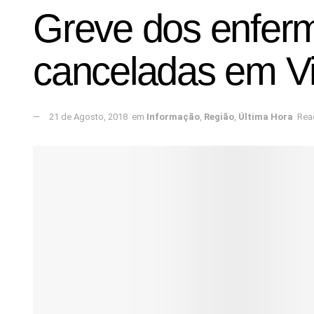
Greve dos enferme
canceladas em Vi
21 de Agosto, 2018
em
Informação
,
Região
,
Última Hora
Rea