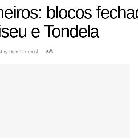
iros: blocos fechad
seu e Tondela
A
ding Time: 1 min read
A