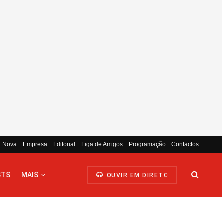
a Nova
Empresa
Editorial
Liga de Amigos
Programação
Contactos
STS
MAIS
OUVIR EM DIRETO