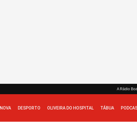
A Rádio Bo
 NOVA
DESPORTO
OLIVEIRA DO HOSPITAL
TÁBUA
PODCA