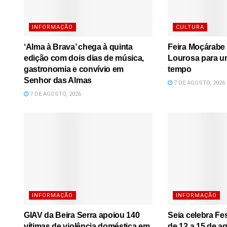
INFORMAÇÃO
CULTURA
‘Alma à Brava’ chega à quinta
Feira Moçárabe 
edição com dois dias de música,
Lourosa para u
gastronomia e convívio em
tempo
Senhor das Almas
7 DE AGOSTO, 2026
7 DE AGOSTO, 2026
INFORMAÇÃO
INFORMAÇÃO
GIAV da Beira Serra apoiou 140
Seia celebra Fe
vítimas de violência doméstica em
de 12 a 15 de a