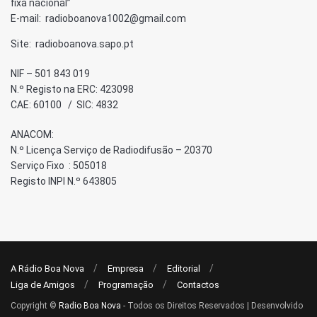
fixa nacional”
E-mail: radioboanova1002@gmail.com
Site: radioboanova.sapo.pt
NIF – 501 843 019
N.º Registo na ERC: 423098
CAE: 60100 / SIC: 4832
ANACOM:
N.º Licença Serviço de Radiodifusão – 20370
Serviço Fixo : 505018
Registo INPI N.º 643805
A Rádio Boa Nova
Empresa
Editorial
Liga de Amigos
Programação
Contactos
Copyright ©
Radio Boa Nova
- Todos os Direitos Reservados | Desenvolvido