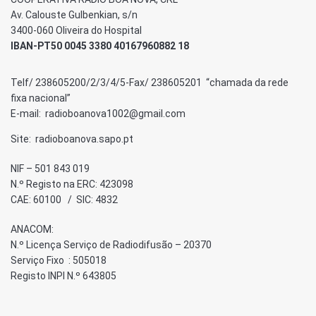
Av. Calouste Gulbenkian, s/n
3400-060 Oliveira do Hospital
IBAN-PT50 0045 3380 40167960882 18
Telf/ 238605200/2/3/4/5-Fax/ 238605201 “chamada da rede
fixa nacional”
E-mail: radioboanova1002@gmail.com
Site: radioboanova.sapo.pt
NIF – 501 843 019
N.º Registo na ERC: 423098
CAE: 60100 / SIC: 4832
ANACOM:
N.º Licença Serviço de Radiodifusão – 20370
Serviço Fixo : 505018
Registo INPI N.º 643805