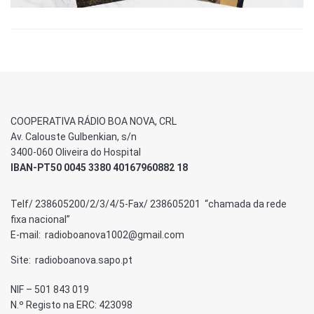
COOPERATIVA RÁDIO BOA NOVA, CRL
Av. Calouste Gulbenkian, s/n
3400-060 Oliveira do Hospital
IBAN-PT50 0045 3380 40167960882 18
Telf/ 238605200/2/3/4/5-Fax/ 238605201 “chamada da rede
fixa nacional”
E-mail: radioboanova1002@gmail.com
Site: radioboanova.sapo.pt
NIF – 501 843 019
N.º Registo na ERC: 423098