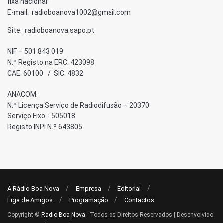
fixa nacional”
E-mail: radioboanova1002@gmail.com
Site: radioboanova.sapo.pt
NIF – 501 843 019
N.º Registo na ERC: 423098
CAE: 60100 / SIC: 4832
ANACOM:
N.º Licença Serviço de Radiodifusão – 20370
Serviço Fixo : 505018
Registo INPI N.º 643805
A Rádio Boa Nova
Empresa
Editorial
Liga de Amigos
Programação
Contactos
Copyright ©
Radio Boa Nova
- Todos os Direitos Reservados | Desenvolvido