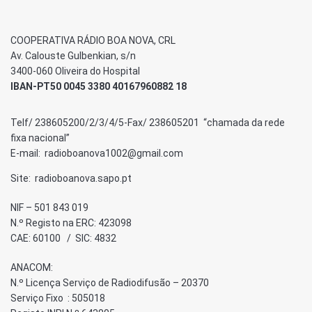
COOPERATIVA RÁDIO BOA NOVA, CRL
Av. Calouste Gulbenkian, s/n
3400-060 Oliveira do Hospital
IBAN-PT50 0045 3380 40167960882 18
Telf/ 238605200/2/3/4/5-Fax/ 238605201 “chamada da rede
fixa nacional”
E-mail: radioboanova1002@gmail.com
Site: radioboanova.sapo.pt
NIF – 501 843 019
N.º Registo na ERC: 423098
CAE: 60100 / SIC: 4832
ANACOM:
N.º Licença Serviço de Radiodifusão – 20370
Serviço Fixo : 505018