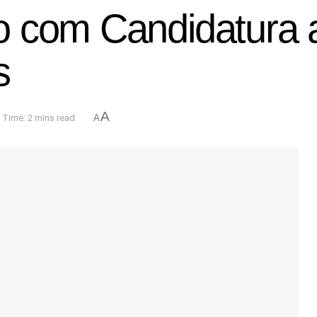
o com Candidatura
s
A
 Time: 2 mins read
A