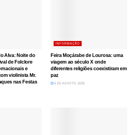
INFORMAÇÃO
o Alva: Noite do
Feira Moçárabe de Lourosa: uma
val de Folclore
viagem ao século X onde
rnacionais e
diferentes religiões coexistiram em
om violinista Mr.
paz
aques nas Festas
6 DE AGOSTO, 2026