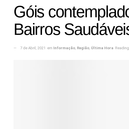
Góis contemplad
Bairros Saudávei
7 de Abril, 2021
em
Informação
,
Região
,
Última Hora
Reading