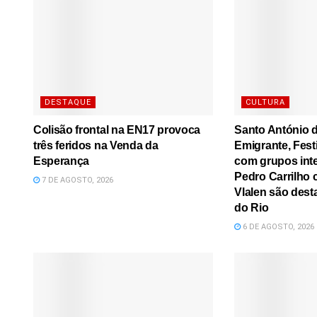
DESTAQUE
CULTURA
Colisão frontal na EN17 provoca
Santo António d
três feridos na Venda da
Emigrante, Festi
Esperança
com grupos inte
Pedro Carrilho c
7 DE AGOSTO, 2026
Vlalen são dest
do Rio
6 DE AGOSTO, 2026