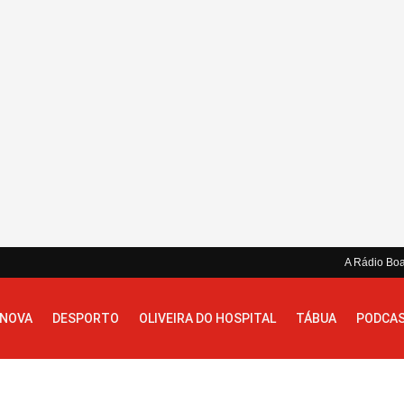
A Rádio Bo
 NOVA
DESPORTO
OLIVEIRA DO HOSPITAL
TÁBUA
PODCA