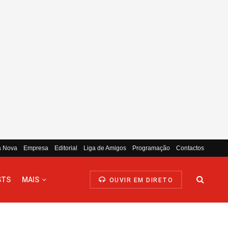
a Nova
Empresa
Editorial
Liga de Amigos
Programação
Contactos
STS
MAIS
OUVIR EM DIRETO