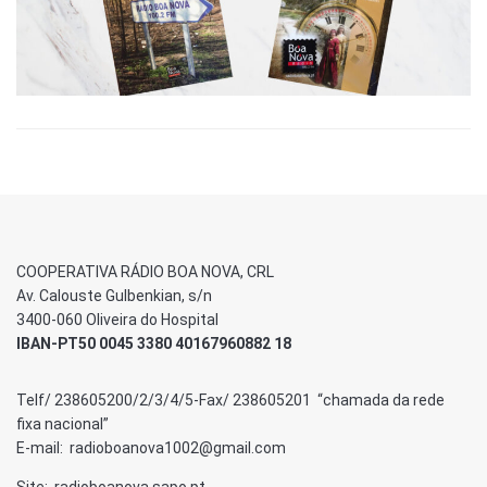
COOPERATIVA RÁDIO BOA NOVA, CRL
Av. Calouste Gulbenkian, s/n
3400-060 Oliveira do Hospital
IBAN-PT50 0045 3380 40167960882 18
Telf/ 238605200/2/3/4/5-Fax/ 238605201 “chamada da rede
fixa nacional”
E-mail: radioboanova1002@gmail.com
Site: radioboanova.sapo.pt