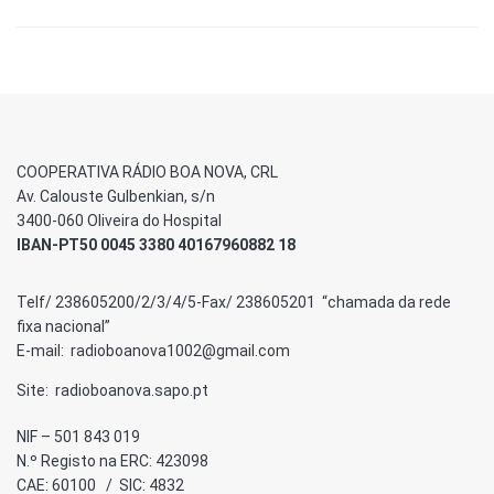
COOPERATIVA RÁDIO BOA NOVA, CRL
Av. Calouste Gulbenkian, s/n
3400-060 Oliveira do Hospital
IBAN-PT50 0045 3380 40167960882 18
Telf/ 238605200/2/3/4/5-Fax/ 238605201 “chamada da rede
fixa nacional”
E-mail: radioboanova1002@gmail.com
Site: radioboanova.sapo.pt
NIF – 501 843 019
N.º Registo na ERC: 423098
CAE: 60100 / SIC: 4832