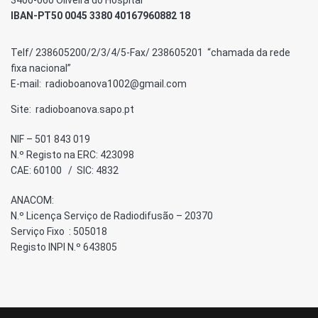
3400-060 Oliveira do Hospital
IBAN-PT50 0045 3380 40167960882 18
Telf/ 238605200/2/3/4/5-Fax/ 238605201 “chamada da rede
fixa nacional”
E-mail: radioboanova1002@gmail.com
Site: radioboanova.sapo.pt
NIF – 501 843 019
N.º Registo na ERC: 423098
CAE: 60100 / SIC: 4832
ANACOM:
N.º Licença Serviço de Radiodifusão – 20370
Serviço Fixo : 505018
Registo INPI N.º 643805