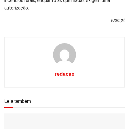
incêndios rurais, enquanto as queimadas exigem uma
autorização.
lusa.pt
redacao
Leia também