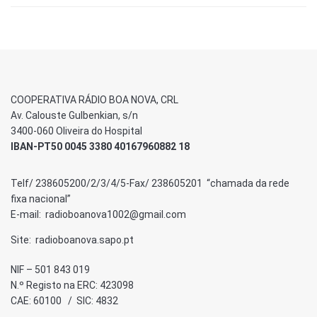
COOPERATIVA RÁDIO BOA NOVA, CRL
Av. Calouste Gulbenkian, s/n
3400-060 Oliveira do Hospital
IBAN-PT50 0045 3380 40167960882 18
Telf/ 238605200/2/3/4/5-Fax/ 238605201 “chamada da rede
fixa nacional”
E-mail: radioboanova1002@gmail.com
Site: radioboanova.sapo.pt
NIF – 501 843 019
N.º Registo na ERC: 423098
CAE: 60100 / SIC: 4832