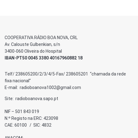
COOPERATIVA RÁDIO BOA NOVA, CRL
Av. Calouste Gulbenkian, s/n
3400-060 Oliveira do Hospital
IBAN-PT50 0045 3380 40167960882 18
Telf/ 238605200/2/3/4/5-Fax/ 238605201 “chamada da rede
fixa nacional”
E-mail: radioboanova1002@gmail.com
Site: radioboanova.sapo.pt
NIF – 501 843 019
N.º Registo na ERC: 423098
CAE: 60100 / SIC: 4832
ANACOM: