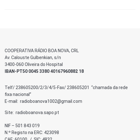
COOPERATIVA RÁDIO BOA NOVA, CRL
Av. Calouste Gulbenkian, s/n
3400-060 Oliveira do Hospital
IBAN-PT50 0045 3380 40167960882 18
Telf/ 238605200/2/3/4/5-Fax/ 238605201 “chamada da rede
fixa nacional”
E-mail: radioboanova1002@gmail.com
Site: radioboanova.sapo.pt
NIF – 501 843 019
N.º Registo na ERC: 423098
CAE: 60100 / SIC: 4832