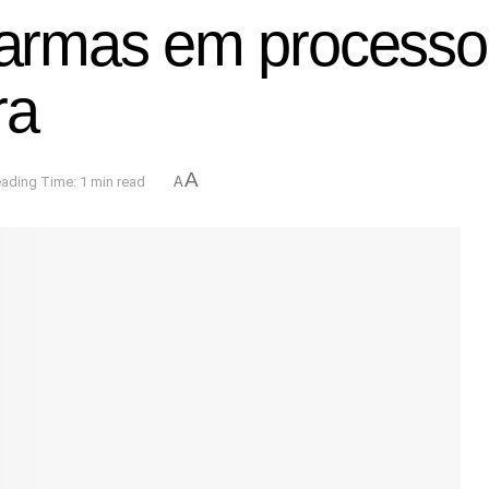
rmas em processo d
ra
A
ading Time: 1 min read
A