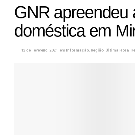
GNR apreendeu a
doméstica em Mi
12 de Fevereiro, 2021
em
Informação
,
Região
,
Última Hora
Re