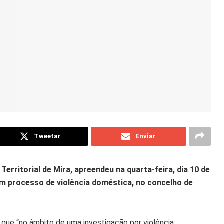
Tweetar
Enviar
erritorial de Mira, apreendeu na quarta-feira, dia 10 de
um processo de violência doméstica, no concelho de
e que “no âmbito de uma investigação por violência