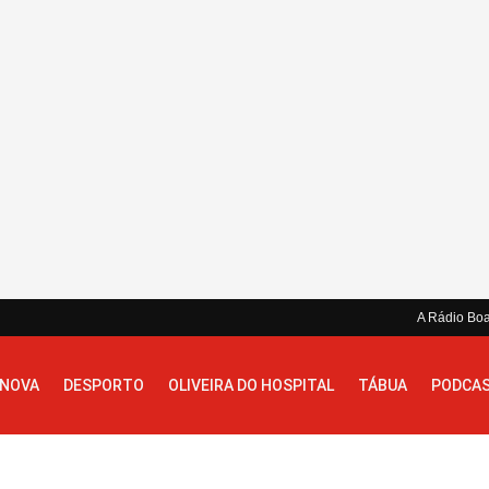
A Rádio Bo
 NOVA
DESPORTO
OLIVEIRA DO HOSPITAL
TÁBUA
PODCA