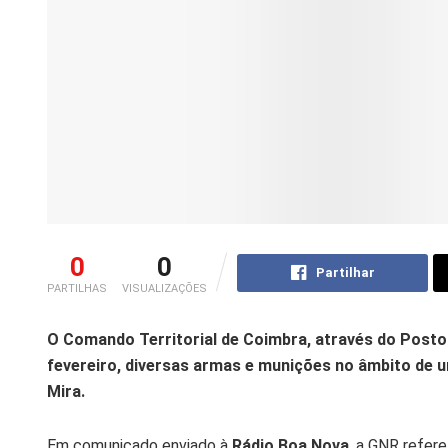
0
0
Partilhar
PARTILHAS
VISUALIZAÇÕES
O Comando Territorial de Coimbra, através do Posto T
fevereiro, diversas armas e munições no âmbito de 
Mira.
Em comunicado enviado à
Rádio Boa Nova
, a GNR refer