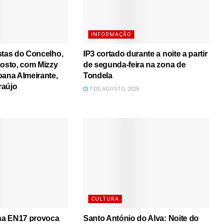
INFORMAÇÃO
stas do Concelho,
IP3 cortado durante a noite a partir
gosto, com Mizzy
de segunda-feira na zona de
oana Almeirante,
Tondela
raújo
7 DE AGOSTO, 2026
CULTURA
 na EN17 provoca
Santo António do Alva: Noite do