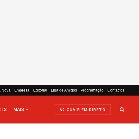
a Nova
Empresa
Editorial
Liga de Amigos
Programação
Contactos
STS
MAIS
OUVIR EM DIRETO