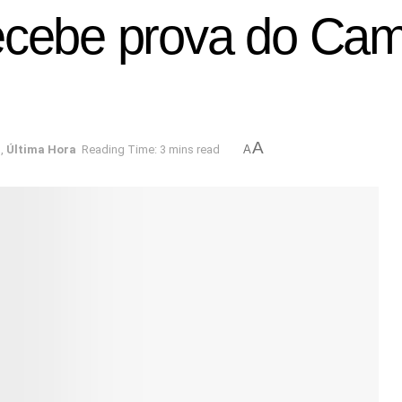
ecebe prova do Cam
A
a
,
Última Hora
Reading Time: 3 mins read
A