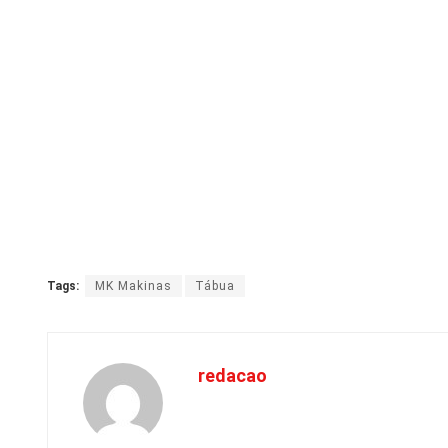
Tags:
MK Makinas
Tábua
redacao