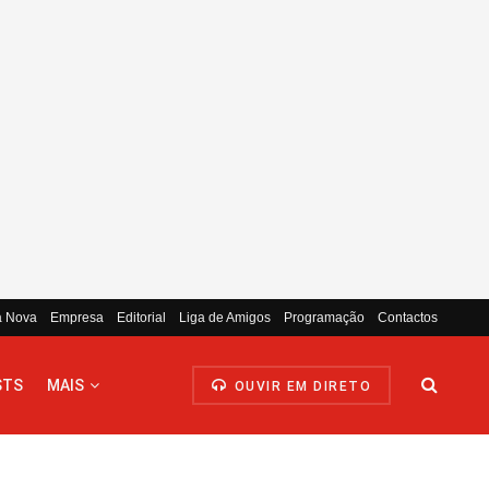
a Nova
Empresa
Editorial
Liga de Amigos
Programação
Contactos
STS
MAIS
OUVIR EM DIRETO