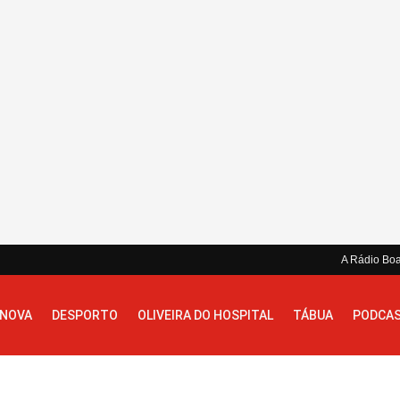
A Rádio Bo
 NOVA
DESPORTO
OLIVEIRA DO HOSPITAL
TÁBUA
PODCA