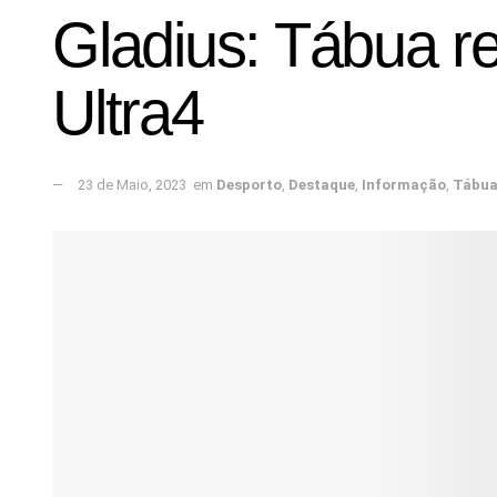
Gladius: Tábua r
Ultra4
23 de Maio, 2023
em
Desporto
,
Destaque
,
Informação
,
Tábu