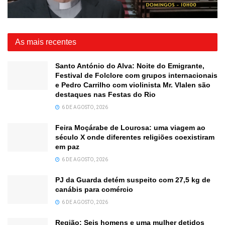
As mais recentes
Santo António do Alva: Noite do Emigrante,
Festival de Folclore com grupos internacionais
e Pedro Carrilho com violinista Mr. Vlalen são
destaques nas Festas do Rio
6 DE AGOSTO, 2026
Feira Moçárabe de Lourosa: uma viagem ao
século X onde diferentes religiões coexistiram
em paz
6 DE AGOSTO, 2026
PJ da Guarda detém suspeito com 27,5 kg de
canábis para comércio
6 DE AGOSTO, 2026
Região: Seis homens e uma mulher detidos