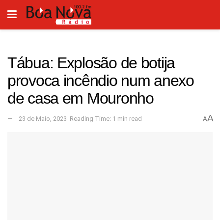
Tábua: Explosão de botija
provoca incêndio num anexo
de casa em Mouronho
A
23 de Maio, 2023
Reading Time: 1 min read
A