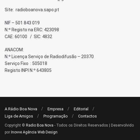
Site: radioboanova.sapo.pt
NIF – 501 843 019
N.º Registo na ERC: 423098
CAE: 60100 / SIC: 4832
ANACOM:
N.º Licença Serviço de Radiodifusão – 20370
Serviço Fixo : 505018
Registo INPI N.º 643805
A Rádio Boa Nova
Empresa
Editorial
Liga de Amigos
Programação
Contactos
Copyright ©
Radio Boa Nova
- Todos os Direitos Reservados | Desenvolvido
por
Inovve Agência Web Design