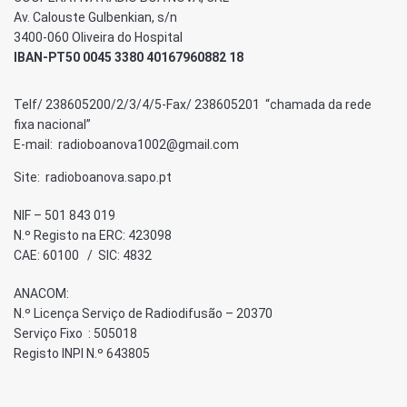
Av. Calouste Gulbenkian, s/n
3400-060 Oliveira do Hospital
IBAN-PT50 0045 3380 40167960882 18
Telf/ 238605200/2/3/4/5-Fax/ 238605201 “chamada da rede
fixa nacional”
E-mail: radioboanova1002@gmail.com
Site: radioboanova.sapo.pt
NIF – 501 843 019
N.º Registo na ERC: 423098
CAE: 60100 / SIC: 4832
ANACOM:
N.º Licença Serviço de Radiodifusão – 20370
Serviço Fixo : 505018
Registo INPI N.º 643805