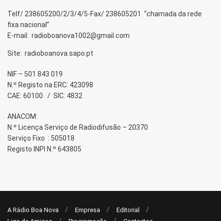
Telf/ 238605200/2/3/4/5-Fax/ 238605201 “chamada da rede
fixa nacional”
E-mail: radioboanova1002@gmail.com
Site: radioboanova.sapo.pt
NIF – 501 843 019
N.º Registo na ERC: 423098
CAE: 60100 / SIC: 4832
ANACOM:
N.º Licença Serviço de Radiodifusão – 20370
Serviço Fixo : 505018
Registo INPI N.º 643805
A Rádio Boa Nova
Empresa
Editorial