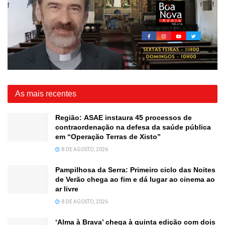
As mais recentes
Região: ASAE instaura 45 processos de
contraordenação na defesa da saúde pública
em “Operação Terras de Xisto”
8 DE AGOSTO, 2026
Pampilhosa da Serra: Primeiro ciclo das Noites
de Verão chega ao fim e dá lugar ao cinema ao
ar livre
8 DE AGOSTO, 2026
‘Alma à Brava’ chega à quinta edição com dois